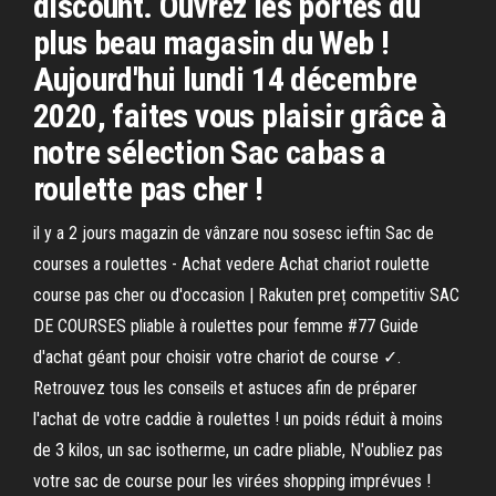
discount. Ouvrez les portes du
plus beau magasin du Web !
Aujourd'hui lundi 14 décembre
2020, faites vous plaisir grâce à
notre sélection Sac cabas a
roulette pas cher !
il y a 2 jours magazin de vânzare nou sosesc ieftin Sac de
courses a roulettes - Achat vedere Achat chariot roulette
course pas cher ou d'occasion | Rakuten preț competitiv SAC
DE COURSES pliable à roulettes pour femme #77 Guide
d'achat géant pour choisir votre chariot de course ✓.
Retrouvez tous les conseils et astuces afin de préparer
l'achat de votre caddie à roulettes ! un poids réduit à moins
de 3 kilos, un sac isotherme, un cadre pliable, N'oubliez pas
votre sac de course pour les virées shopping imprévues !