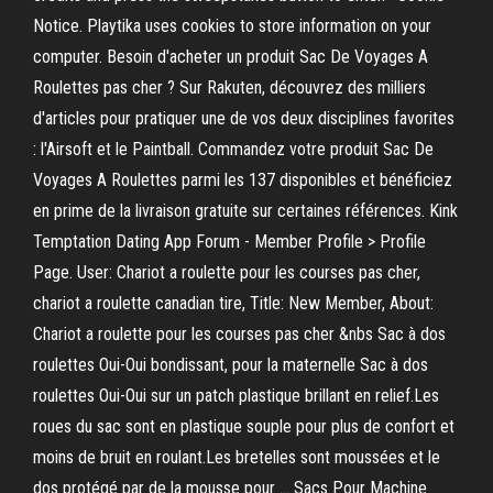
Notice. Playtika uses cookies to store information on your
computer. Besoin d'acheter un produit Sac De Voyages A
Roulettes pas cher ? Sur Rakuten, découvrez des milliers
d'articles pour pratiquer une de vos deux disciplines favorites
: l'Airsoft et le Paintball. Commandez votre produit Sac De
Voyages A Roulettes parmi les 137 disponibles et bénéficiez
en prime de la livraison gratuite sur certaines références. Kink
Temptation Dating App Forum - Member Profile > Profile
Page. User: Chariot a roulette pour les courses pas cher,
chariot a roulette canadian tire, Title: New Member, About:
Chariot a roulette pour les courses pas cher &nbs Sac à dos
roulettes Oui-Oui bondissant, pour la maternelle Sac à dos
roulettes Oui-Oui sur un patch plastique brillant en relief.Les
roues du sac sont en plastique souple pour plus de confort et
moins de bruit en roulant.Les bretelles sont moussées et le
dos protégé par de la mousse pour … Sacs Pour Machine