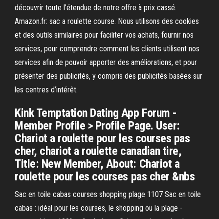
découvrir toute l’étendue de notre offre à prix cassé.
Amazon.fr: sac a roulette course. Nous utilisons des cookies
et des outils similaires pour faciliter vos achats, fournir nos
services, pour comprendre comment les clients utilisent nos
services afin de pouvoir apporter des améliorations, et pour
présenter des publicités, y compris des publicités basées sur
les centres d’intérêt.
Kink Temptation Dating App Forum -
Member Profile > Profile Page. User:
Chariot a roulette pour les courses pas
cher, chariot a roulette canadian tire,
Title: New Member, About: Chariot a
roulette pour les courses pas cher &nbs
Sac en toile cabas courses shopping plage 1107 Sac en toile
cabas : idéal pour les courses, le shopping ou la plage -