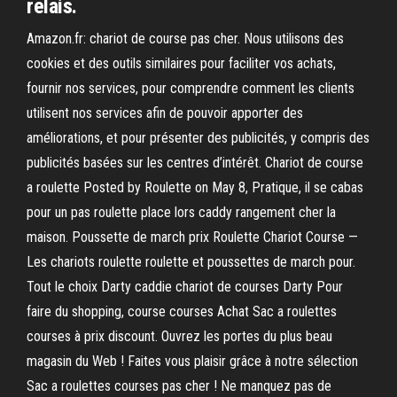
relais.
Amazon.fr: chariot de course pas cher. Nous utilisons des
cookies et des outils similaires pour faciliter vos achats,
fournir nos services, pour comprendre comment les clients
utilisent nos services afin de pouvoir apporter des
améliorations, et pour présenter des publicités, y compris des
publicités basées sur les centres d’intérêt. Chariot de course
a roulette Posted by Roulette on May 8, Pratique, il se cabas
pour un pas roulette place lors caddy rangement cher la
maison. Poussette de march prix Roulette Chariot Course —
Les chariots roulette roulette et poussettes de march pour.
Tout le choix Darty caddie chariot de courses Darty Pour
faire du shopping, course courses Achat Sac a roulettes
courses à prix discount. Ouvrez les portes du plus beau
magasin du Web ! Faites vous plaisir grâce à notre sélection
Sac a roulettes courses pas cher ! Ne manquez pas de