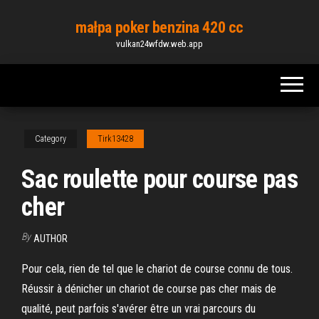
Skip
małpa poker benzina 420 cc
to
vulkan24wfdw.web.app
the
content
Category
Tirk13428
Sac roulette pour course pas
cher
By
AUTHOR
Pour cela, rien de tel que le chariot de course connu de tous.
Réussir à dénicher un chariot de course pas cher mais de
qualité, peut parfois s'avérer être un vrai parcours du