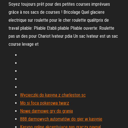
Soyez toujours prêt pour des petites courses imprévues
grâce à nos sacs de courses ! Bricolage Quel glaciere
electrique sur roulette pour le cher roulette qualitprix de
travail pliable: Pliable Etabli pliable Pliable ouverte: Roulette
pas un des pour Chariot lvateur pdia Un sac lvateur est un sac
course levage et
Wycieczki do kasyna z charleston sc
Mo si foca pokerowa twarz
Nowe darmowe gry do grania
888 darmowych automatów do gier w kasynie
Kasyno online akceptujące nas graczy paypal