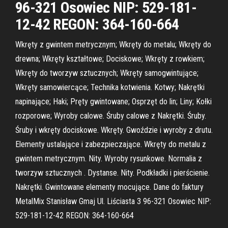
96-321 Osowiec NIP: 529-181-
12-42 REGON: 364-160-664
Wkręty z gwintem metrycznym; Wkręty do metalu; Wkręty do
drewna; Wkręty kształtowe; Dociskowe; Wkręty z rowkiem;
Wkręty do tworzyw sztucznych; Wkręty samogwintujące;
Wkręty samowiercące; Technika kotwienia. Kotwy; Nakrętki
napinające; Haki; Pręty gwintowane; Osprzęt do lin; Liny; Kołki
rozporowe; Wyroby calowe. Śruby calowe z Nakrętki. Śruby.
Śruby i wkręty dociskowe. Wkręty. Gwoździe i wyroby z drutu.
Elementy ustalające i zabezpieczające. Wkręty do metalu z
gwintem metrycznym. Nity. Wyroby rysunkowe. Normalia z
tworzyw sztucznych . Dystanse. Nity. Podkładki i pierścienie.
Nakrętki. Gwintowane elementy mocujące. Dane do faktury
MetalMix Stanisław Gmaj Ul. Liściasta 3 96-321 Osowiec NIP:
529-181-12-42 REGON: 364-160-664