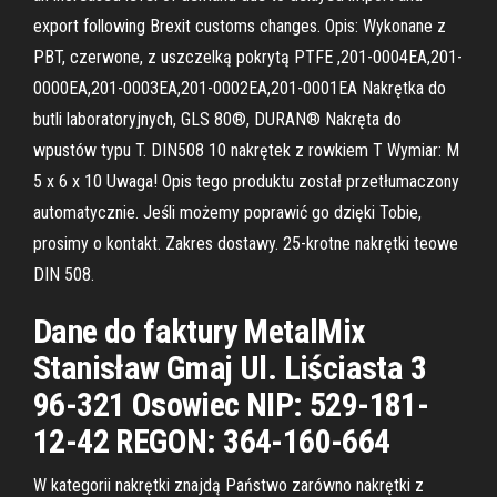
export following Brexit customs changes. Opis: Wykonane z
PBT, czerwone, z uszczelką pokrytą PTFE ,201-0004EA,201-
0000EA,201-0003EA,201-0002EA,201-0001EA Nakrętka do
butli laboratoryjnych, GLS 80®, DURAN® Nakręta do
wpustów typu T. DIN508 10 nakrętek z rowkiem T Wymiar: M
5 x 6 x 10 Uwaga! Opis tego produktu został przetłumaczony
automatycznie. Jeśli możemy poprawić go dzięki Tobie,
prosimy o kontakt. Zakres dostawy. 25-krotne nakrętki teowe
DIN 508.
Dane do faktury MetalMix
Stanisław Gmaj Ul. Liściasta 3
96-321 Osowiec NIP: 529-181-
12-42 REGON: 364-160-664
W kategorii nakrętki znajdą Państwo zarówno nakrętki z