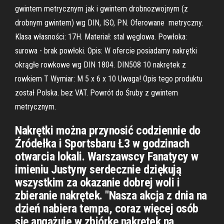
gwintem metrycznym jak i gwintem drobnozwojnym (z
drobnym gwintem) wg DIN, ISO, PN. Oferowane metryczny.
Klasa własności: 17H. Materiał: stal węglowa. Powłoka:
surowa - brak powłoki. Opis: W ofercie posiadamy nakrętki
okrągłe rowkowe wg DIN 1804. DIN508 10 nakrętek z
rowkiem T Wymiar: M 5 x 6 x 10 Uwaga! Opis tego produktu
został Polska. bez VAT. Powrót do Śruby z gwintem
metrycznym.
Nakrętki można przynosić codziennie do
Źródełka i Sportsbaru Ł3 w godzinach
otwarcia lokali. Warszawscy Fanatycy w
imieniu Justyny serdecznie dziękują
wszystkim za okazanie dobrej woli i
zbieranie nakrętek. "Nasza akcja z dnia na
dzień nabiera tempa, coraz więcej osób
się angażuje w zbiórkę nakrętek na