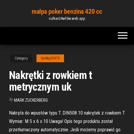
Skip
małpa poker benzina 420 cc
to
vulkan24wfdw.web.app
the
content
Category
Swilley31975
Nakrętki z rowkiem t
metrycznym uk
By
MARK ZUCKERBERG
Nakręta do wpustów typu T. DIN508 10 nakrętek z rowkiem T
Wymiar: M 5 x 6 x 10 Uwaga! Opis tego produktu został
przetłumaczony automatycznie. Jeśli możemy poprawić go