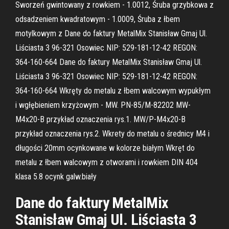
Sworzeń gwintowany z rowkiem - 1.0012, Śruba grzybkowa z
odsadzeniem kwadratowym - 1.0009, Śruba z łbem
motylkowym z Dane do faktury MetalMix Stanisław Gmaj Ul.
Liściasta 3 96-321 Osowiec NIP: 529-181-12-42 REGON:
364-160-664 Dane do faktury MetalMix Stanisław Gmaj Ul.
Liściasta 3 96-321 Osowiec NIP: 529-181-12-42 REGON:
364-160-664 Wkręty do metalu z łbem walcowym wypukłym
i wgłębieniem krzyżowym - MW. PN-85/M-82202 MW-
M4x20-B przykład oznaczenia rys.1. MW/P-M4x20-B
przykład oznaczenia rys.2. Wkrety do metalu o średnicy M4 i
długości 20mm ocynkowane w kolorze białym Wkręt do
metalu z łbem walcowym z otworami i rowkiem DIN 404
klasa 5.8 ocynk galw.biały
Dane do faktury MetalMix
Stanisław Gmaj Ul. Liściasta 3