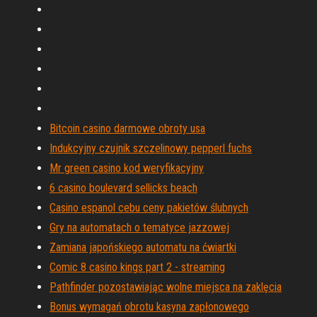
Bitcoin casino darmowe obroty usa
Indukcyjny czujnik szczelinowy pepperl fuchs
Mr green casino kod weryfikacyjny
6 casino boulevard sellicks beach
Casino espanol cebu ceny pakietów ślubnych
Gry na automatach o tematyce jazzowej
Zamiana japońskiego automatu na ćwiartki
Comic 8 casino kings part 2 - streaming
Pathfinder pozostawiając wolne miejsca na zaklęcia
Bonus wymagań obrotu kasyna zapłonowego