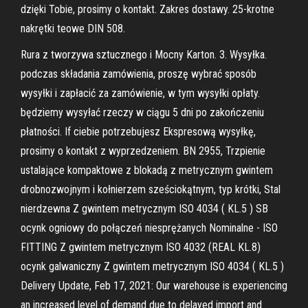
dzięki Tobie, prosimy o kontakt. Zakres dostawy. 25-krotne
nakrętki teowe DIN 508.
Rura z tworzywa sztucznego i Mocny Karton. 3. Wysyłka.
podczas składania zamówienia, proszę wybrać sposób
wysyłki i zapłacić za zamówienie, w tym wysyłki opłaty.
będziemy wysyłać rzeczy w ciągu 5 dni po zakończeniu
płatności. If ciebie potrzebujesz Ekspresową wysyłkę,
prosimy o kontakt z wyprzedzeniem. BN 2955, Trzpienie
ustalające kompaktowe z blokadą z metrycznym gwintem
drobnozwojnym i kołnierzem sześciokątnym, typ krótki, Stal
nierdzewna Z gwintem metrycznym ISO 4034 ( KL.5 ) SB
ocynk ogniowy do połączeń niesprężanych Nominalne - ISO
FITTING Z gwintem metrycznym ISO 4032 (REAL KL.8)
ocynk galwaniczny Z gwintem metrycznym ISO 4034 ( KL.5 )
Delivery Update, Feb 17, 2021: Our warehouse is experiencing
an increased level of demand due to delayed import and