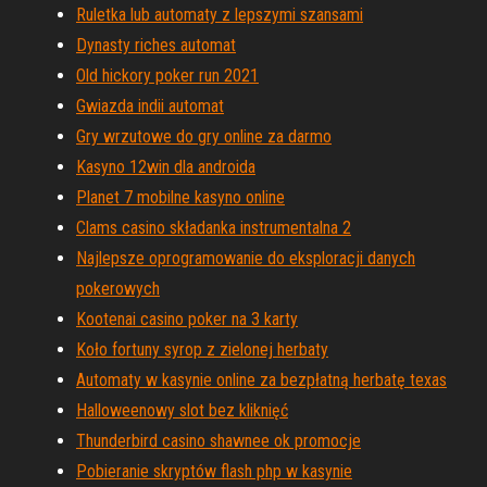
Ruletka lub automaty z lepszymi szansami
Dynasty riches automat
Old hickory poker run 2021
Gwiazda indii automat
Gry wrzutowe do gry online za darmo
Kasyno 12win dla androida
Planet 7 mobilne kasyno online
Clams casino składanka instrumentalna 2
Najlepsze oprogramowanie do eksploracji danych
pokerowych
Kootenai casino poker na 3 karty
Koło fortuny syrop z zielonej herbaty
Automaty w kasynie online za bezpłatną herbatę texas
Halloweenowy slot bez kliknięć
Thunderbird casino shawnee ok promocje
Pobieranie skryptów flash php w kasynie