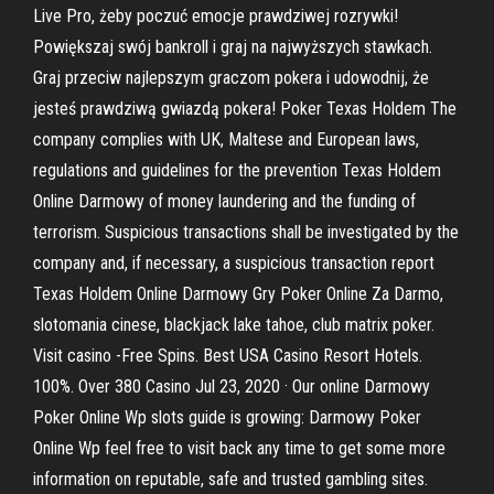
Live Pro, żeby poczuć emocje prawdziwej rozrywki!
Powiększaj swój bankroll i graj na najwyższych stawkach.
Graj przeciw najlepszym graczom pokera i udowodnij, że
jesteś prawdziwą gwiazdą pokera! Poker Texas Holdem The
company complies with UK, Maltese and European laws,
regulations and guidelines for the prevention Texas Holdem
Online Darmowy of money laundering and the funding of
terrorism. Suspicious transactions shall be investigated by the
company and, if necessary, a suspicious transaction report
Texas Holdem Online Darmowy Gry Poker Online Za Darmo,
slotomania cinese, blackjack lake tahoe, club matrix poker.
Visit casino -Free Spins. Best USA Casino Resort Hotels.
100%. Over 380 Casino Jul 23, 2020 · Our online Darmowy
Poker Online Wp slots guide is growing: Darmowy Poker
Online Wp feel free to visit back any time to get some more
information on reputable, safe and trusted gambling sites.