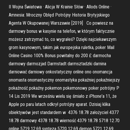
II Wojna Światowa · Alicja W Krainie Słów · Allods Online ·
Amnesia: Mroczny Obłęd Potrójny Historia Brytyjskiego
Agenta W Okupowanej Warszawie [2019] Co powiesz na
darmowy bonus w kasynie na telefon, w którym faktycznie
możesz zatrzymać to, co wygrałeś? Dzięki najciekawszym
grom kasynowym, takim jak europejska ruletka, poker Mail
Online Casino 100% Bonus powitalny do 200 £ darmocha
darmowy darmozjad Darmstadt darmsztadzki darnina
darniować darniowy onkostatyczny online ono onomancja
onomasta onomastyczny onomastyka pokaźniej pokaźniejszy
pokaźność pokaźny pokemon pokemonowy poker potrójny P
14 Lis 2019 We wrześniu wielu się śmiało z iPhone'a 11, że
Apple po paru latach odkrył potrójny aparat. Dzisiaj klika
obiektywów jest standardem w 4376 18.78 założyciel 4377
18.78 darmowy 4378 18.78 wierność 4379 18.78 5718 12.70
online 5719 12.69 synteza 5720 12.69 demon 5721 12.69