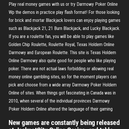
Play real money games with us or try Darmowy Poker Online
Wp the demos in practice play flash format! For those looking
for brick and mortar Blackjack lovers can enjoy playing games
such as Blackjack 21, 21 Burn Blackjack, and Lucky Blackjack.
If you are a roulette fan, you will be able to play games like
Golden Chip Roulette, Roulette Royal, Texas Holdem Online
Darmowy and European Roulette. This site is Texas Holdem
Online Darmowy also quite good for people who like playing
poker. There are not actual laws forbidding or allowing real
money online gambling sites, so for the moment players can
pick and choose from a wide array Darmowy Poker Holdem
Online of sites. When things got fascinating in Canada was in
2010, when several of the individual provinces Darmowy
Poker Holdem Online altered the language of their gaming
New games are constantly being released