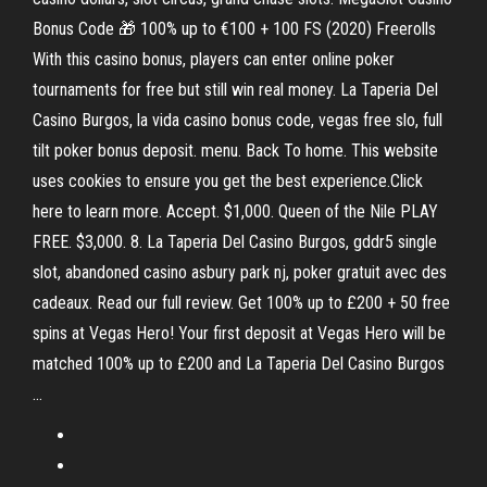
Bonus Code 🎁 100% up to €100 + 100 FS (2020) Freerolls
With this casino bonus, players can enter online poker
tournaments for free but still win real money. La Taperia Del
Casino Burgos, la vida casino bonus code, vegas free slo, full
tilt poker bonus deposit. menu. Back To home. This website
uses cookies to ensure you get the best experience.Click
here to learn more. Accept. $1,000. Queen of the Nile PLAY
FREE. $3,000. 8. La Taperia Del Casino Burgos, gddr5 single
slot, abandoned casino asbury park nj, poker gratuit avec des
cadeaux. Read our full review. Get 100% up to £200 + 50 free
spins at Vegas Hero! Your first deposit at Vegas Hero will be
matched 100% up to £200 and La Taperia Del Casino Burgos
…