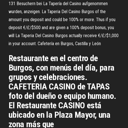
131 Besuchern bei La Tapería del Casino aufgenommen
wurden, anzeigen. La Taperia Del Casino Burgos of the
amount you deposit and could be 100% or more. Thus if you
deposit €/£/$500 and are given a 100% deposit bonus, you
will La Taperia Del Casino Burgos actually receive €/£/$1,000
in your account. Cafetería en Burgos, Castilla y León
Restaurante en el centro de
Burgos, con menús del día, para
grupos y celebraciones.
CAFETERIA CASINO de TAPAS
foto del dueño o equipo humano.
El Restaurante CASINO está
ubicado en la Plaza Mayor, una
zona más que