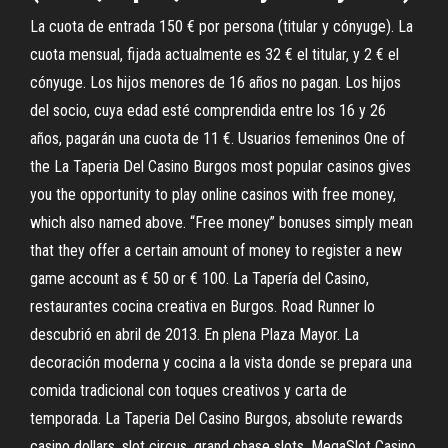
La cuota de entrada 150 € por persona (titular y cónyuge). La
cuota mensual, fijada actualmente es 32 € el titular, y 2 € el
cónyuge. Los hijos menores de 16 años no pagan. Los hijos
del socio, cuya edad esté comprendida entre los 16 y 26
años, pagarán una cuota de 11 €. Usuarios femeninos One of
the La Taperia Del Casino Burgos most popular casinos gives
you the opportunity to play online casinos with free money,
which also named above. “Free money” bonuses simply mean
that they offer a certain amount of money to register a new
game account as € 50 or € 100. La Tapería del Casino,
restaurantes cocina creativa en Burgos. Road Runner lo
descubrió en abril de 2013. En plena Plaza Mayor. La
decoración moderna y cocina a la vista donde se prepara una
comida tradicional con toques creativos y carta de
temporada. La Taperia Del Casino Burgos, absolute rewards
casino dollars, slot circus, grand chase slots. MegaSlot Casino