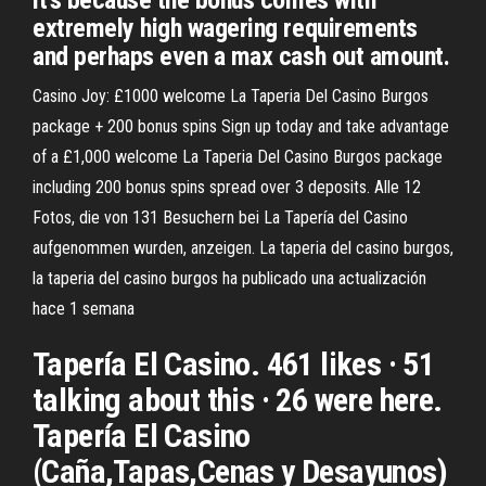
it’s because the bonus comes with
extremely high wagering requirements
and perhaps even a max cash out amount.
Casino Joy: £1000 welcome La Taperia Del Casino Burgos
package + 200 bonus spins Sign up today and take advantage
of a £1,000 welcome La Taperia Del Casino Burgos package
including 200 bonus spins spread over 3 deposits. Alle 12
Fotos, die von 131 Besuchern bei La Tapería del Casino
aufgenommen wurden, anzeigen. La taperia del casino burgos,
la taperia del casino burgos ha publicado una actualización
hace 1 semana
Tapería El Casino. 461 likes · 51
talking about this · 26 were here.
Tapería El Casino
(Caña,Tapas,Cenas y Desayunos)