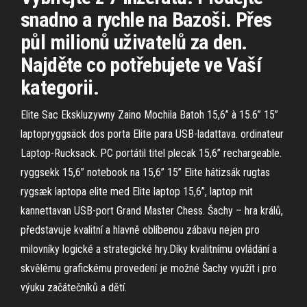
snadno a rychle na Bazoši. Přes
půl milionů uživatelů za den.
Najděte co potřebujete ve Vaší
kategorii.
Elite Sac Ekskluzywny Zaino Mochila Batoh 15,6” à 15.6” 15”
laptopryggsäck dos porta Elite para USB-ladattava. ordinateur
Laptop-Rucksack. PC portátil titel plecak 15,6” rechargeable.
ryggsekk 15,6” notebook na 15,6” 15” Elite hátizsák rugtas
rygsæk laptopa elite med Elite laptop 15,6”, laptop mit
kannettavan USB-port Grand Master Chess. Šachy – hra králů,
představuje kvalitní a hlavně oblíbenou zábavu nejen pro
milovníky logické a strategické hry.Díky kvalitnímu ovládání a
skvělému grafickému provedení je možné Šachy využít i pro
výuku začátečníků a dětí.