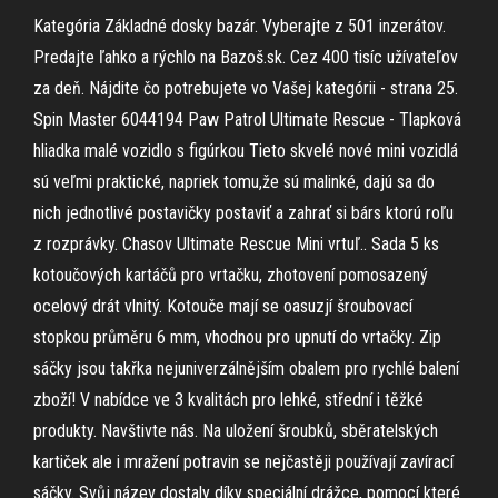
Kategória Základné dosky bazár. Vyberajte z 501 inzerátov.
Predajte ľahko a rýchlo na Bazoš.sk. Cez 400 tisíc užívateľov
za deň. Nájdite čo potrebujete vo Vašej kategórii - strana 25.
Spin Master 6044194 Paw Patrol Ultimate Rescue - Tlapková
hliadka malé vozidlo s figúrkou Tieto skvelé nové mini vozidlá
sú veľmi praktické, napriek tomu,že sú malinké, dajú sa do
nich jednotlivé postavičky postaviť a zahrať si bárs ktorú roľu
z rozprávky. Chasov Ultimate Rescue Mini vrtuľ.. Sada 5 ks
kotoučových kartáčů pro vrtačku, zhotovení pomosazený
ocelový drát vlnitý. Kotouče mají se oasuzjí šroubovací
stopkou průměru 6 mm, vhodnou pro upnutí do vrtačky. Zip
sáčky jsou takřka nejuniverzálnějším obalem pro rychlé balení
zboží! V nabídce ve 3 kvalitách pro lehké, střední i těžké
produkty. Navštivte nás. Na uložení šroubků, sběratelských
kartiček ale i mražení potravin se nejčastěji používají zavírací
sáčky. Svůj název dostaly díky speciální drážce, pomocí které