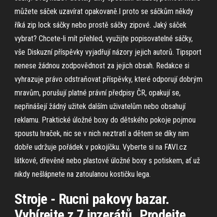
můžete sáček uzavírat opakovaně.I proto se sáčkům někdy
říká zip lock sáčky nebo prostě sáčky zipové. Jaký sáček
vybrat? Chcete-li mít přehled, využijte popisovatelné sáčky,
vše Diskuzní příspěvky vyjadřují názory jejich autorů. Tipsport
nenese žádnou zodpovědnost za jejich obsah. Redakce si
vyhrazuje právo odstraňovat příspěvky, které odporují dobrým
mravům, porušují platné právní předpisy ČR, opakují se,
nepřinášejí žádný užitek dalším uživatelům nebo obsahují
reklamu. Praktické úložné boxy do dětského pokoje pojmou
spoustu hraček, nic se v nich neztratí a dětem se díky nim
dobře udržuje pořádek v pokojíčku. Vyberte si na FAVI.cz
látkové, dřevěné nebo plastové úložné boxy s potiskem, ať už
nikdy nešlápnete na zatoulanou kostičku lega.
Stroje - Rucni pakovy bazar.
Vybírejte z 7 inzerátů. Prodejte