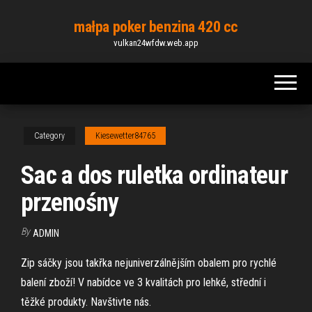
Skip
małpa poker benzina 420 cc
to
vulkan24wfdw.web.app
the
content
Category
Kiesewetter84765
Sac a dos ruletka ordinateur
przenośny
By
ADMIN
Zip sáčky jsou takřka nejuniverzálnějším obalem pro rychlé
balení zboží! V nabídce ve 3 kvalitách pro lehké, střední i
těžké produkty. Navštivte nás.