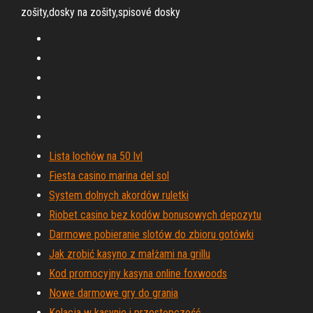
zošity,dosky na zošity,spisové dosky
Lista lochów na 50 lvl
Fiesta casino marina del sol
System dolnych akordów ruletki
Riobet casino bez kodów bonusowych depozytu
Darmowe pobieranie slotów do zbioru gotówki
Jak zrobić kasyno z małżami na grillu
Kod promocyjny kasyna online foxwoods
Nowe darmowe gry do grania
Kolacja w kasynie i przestępczość