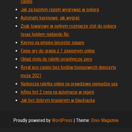
casino
Jak za każdym razem wygrywać w pokera
Automaty kasynowe, jak wygrać
Znak towarowy w pełnym rozmiarze stół do pokera
texas holdem niebieski filc
Kasyno na empire leicester square
Fajne gry do grania z 1 znajomym online
Układ stołu do ruletki pojedyncze zero
Royal ace casino bez kodów bonusowych depozytu
może 2021
Najlepsza ruletka online na prawdziwe pieniądze usa
Infinix hot 2 cena na automacie w nigerii
Jak być dobrym krupierem w blackjacka
Proudly powered by
WordPress
|
Theme:
Envo Magazine