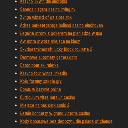
Kasyno 12win dla androida
Seneca niagara casino irving ny
Zynga wizard of oz slots apk
Adres parkeergarage holland casino eindhoven
Legalne strony z pokerem na pieniądze w usa
Aw extra stwórz miejsca na klasy
Skydoesminecraft lucky block roulette 2
Darmowe automaty games.com
Baton pour ski ruletka
Kasyno four winds linkedin
Koło fortuny szkoła gry
Bonus w kasynie online
Curriculum vitae para un casino
Miejsce na pas dark souls 2
Letnie koncerty w grand victoria casino
Kody bonusowe bez depozytu dla palace of chance