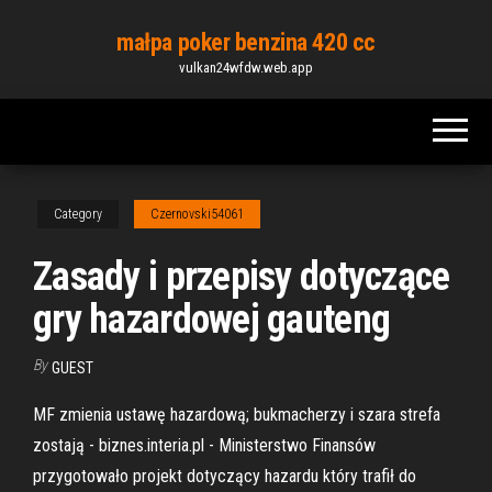
Skip
małpa poker benzina 420 cc
to
vulkan24wfdw.web.app
the
content
Category
Czernovski54061
Zasady i przepisy dotyczące
gry hazardowej gauteng
By
GUEST
MF zmienia ustawę hazardową; bukmacherzy i szara strefa
zostają - biznes.interia.pl - Ministerstwo Finansów
przygotowało projekt dotyczący hazardu który trafił do