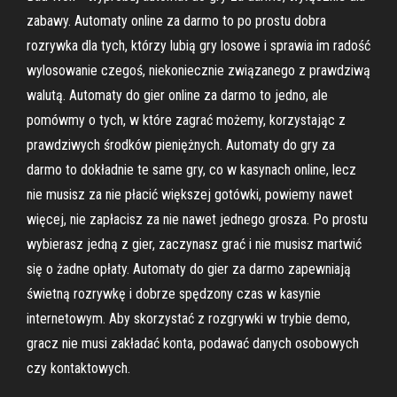
zabawy. Automaty online za darmo to po prostu dobra
rozrywka dla tych, którzy lubią gry losowe i sprawia im radość
wylosowanie czegoś, niekoniecznie związanego z prawdziwą
walutą. Automaty do gier online za darmo to jedno, ale
pomówmy o tych, w które zagrać możemy, korzystając z
prawdziwych środków pieniężnych. Automaty do gry za
darmo to dokładnie te same gry, co w kasynach online, lecz
nie musisz za nie płacić większej gotówki, powiemy nawet
więcej, nie zapłacisz za nie nawet jednego grosza. Po prostu
wybierasz jedną z gier, zaczynasz grać i nie musisz martwić
się o żadne opłaty. Automaty do gier za darmo zapewniają
świetną rozrywkę i dobrze spędzony czas w kasynie
internetowym. Aby skorzystać z rozgrywki w trybie demo,
gracz nie musi zakładać konta, podawać danych osobowych
czy kontaktowych.