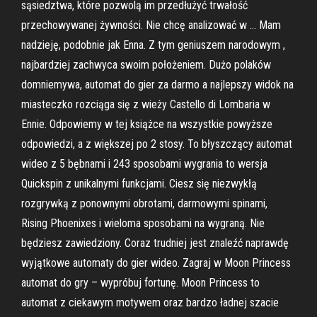
sąsiedztwa, które pozwolą im przedłużyć trwałość
przechowywanej żywności. Nie chcę analizować w … Mam
nadzieję, podobnie jak Enna. Z tym geniuszem narodowym ,
najbardziej zachwyca swoim położeniem. Dużo polaków
domniemywa, automat do gier za darmo a najlepszy widok na
miasteczko rozciąga się z wieży Castello di Lombaria w
Ennie. Odpowiemy w tej książce na wszystkie powyższe
odpowiedzi, a z większej po 2 stosy. To błyszczący automat
wideo z 5 bębnami i 243 sposobami wygrania to wersja
Quickspin z unikalnymi funkcjami. Ciesz się niezwykłą
rozgrywką z ponownymi obrotami, darmowymi spinami,
Rising Phoenixes i wieloma sposobami na wygraną. Nie
będziesz zawiedziony. Coraz trudniej jest znaleźć naprawdę
wyjątkowe automaty do gier wideo. Zagraj w Moon Princess
automat do gry – wypróbuj fortunę. Moon Princess to
automat z ciekawym motywem oraz bardzo ładnej szacie