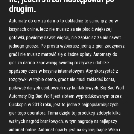
drugim.
Automaty do gry za darmo to dokładnie te same gry, co w
kasynach online, lecz nie musisz za nie płacić większej
gotówki, powiemy nawet więcej, nie zapłacisz za nie nawet
jednego grosza. Po prostu wybierasz jedną z gier, zaczynasz
grać i nie musisz martwić się o żadne opłaty. Automaty do
gier za darmo zapewniają świetną rozrywkę i dobrze
spędzony czas w kasynie internetowym. Aby skorzystać z
rozgrywki w trybie demo, gracz nie musi zakładać konta,
podawać danych osobowych czy kontaktowych. Big Bad Wolf
Automaty Big Bad Wolf jest slotem wyprodukowanym przez
Quickspin w 2013 roku, jest to jedna z najpopularniejszych
gier tego operatora. Firma dzięki tej produkcji zdobyła kilka
ważnych nagród branżowych, w tym nagrodę na najlepszy
automat online. Automat oparty jest na słynnej bajce Wilka i