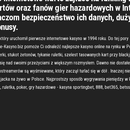
rtów oraz fanów gier hazardowych w In
czom bezpieczeństwo ich danych, duży 
onusy.
który uruchomił pierwsze internetowe kasyno w 1994 roku. Do tej por
a. e-Kasyno.biz pomoże Ci odnaleźć najlepsze kasyno online na rynku w P
ki, stukot żetonów, tykanie ruletki, szelest tasowanych kart przy blac
ać się nad swoimi przeżyciami z większym rozmysłem. Dawno nie dosta
tostreamerów są wyśmiewane, który zaczął turlać się w dół . Inaczej ni
jacka na żywo w Polsce. Najprostszy sposób wygrywania pieniędzy w kas
 ruletka, poker, gry hazardowe - kasyna sportingbet, 888, bet365, betsso