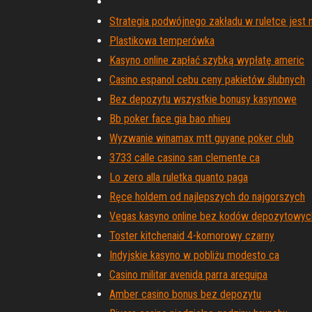
Strategia podwójnego zakładu w ruletce jest n
Plastikowa temperówka
Kasyno online zapłać szybką wypłatę americ
Casino espanol cebu ceny pakietów ślubnych
Bez depozytu wszystkie bonusy kasynowe
Bb poker face gia bao nhieu
Wyzwanie winamax mtt guyane poker club
3733 calle casino san clemente ca
Lo zero alla ruletka quanto paga
Ręce holdem od najlepszych do najgorszych
Vegas kasyno online bez kodów depozytowyc
Toster kitchenaid 4-komorowy czarny
Indyjskie kasyno w pobliżu modesto ca
Casino militar avenida parra arequipa
Amber casino bonus bez depozytu