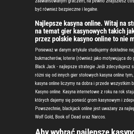
zaawansowanym graczem, na pewno znajdziesz coś dl
być również bezpieczne i legalne.
Najlepsze kasyna online. Witaj na s
na temat gier kasynowych takich jak
przez polskie kasyno online to nie 
Ponieważ w danym artykule studiujemy dokładnie naj
bukmacherów, loterie (również jako motywująca do gr
Black Jack - najlepsze strategie Jeśli zdecydujesz s
różni się od innych gier stołowych kasyna online ty
kasyna online liczymy na dobra i przede wszystkim 
Kasyno online. Kasyna internetowe z roku na rok st
których dajemy się ponieść grom kasynowym i zdepo
Powszechnie, blackjack online jest uważany za najl
Wolf Gold, Book of Dead oraz Narcos.
Aby wybrać najlepsze kasyno 