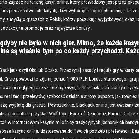
arto zajrzeć na ranking kasyn online, który prowadzony jest przez eksp
bezpieczeństwo ich danych, duży wybór gier i opcji płatności, a także
my z myślą o graczach z Polski, którzy poszukują wyjątkowych okazji
 , atrakcyjne promocje oraz najwyższe bonusy .
gdyby nie było w nich gier. Mimo, że każde kasy
nline są właśnie tym po co każdy przychodzi. Ka
Blackjack czyli Oko lub Oczko. Przeczytaj zasady i reguły gry w karty o
jak Ci sie powodzi to zgarnij ponad 1 000 PLN bonusu startowego i graj
etowe przeglądając nasz ranking kasyn, jeśli jednak jesteś dużym ryzyk
s realizacji przelewów, szybkość działania strony, support, jak równie
szą wypłatę dla gracza. Powszechnie, blackjack online jest uważany za
ą do nich na przykład Wolf Gold, Book of Dead oraz Narcos. Online kas
ą też w internetowym kasynie miłośnicy tradycyjnych jednorękich bandy
epsze kasyno online, dostosowane do Twoich potrzeb i preferencji. Be