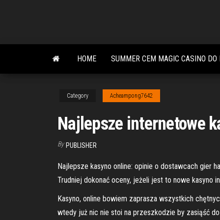
Skip
to
the
content
HOME
SUMMER CEM MAGIC CASINO DO
Category
Acheampong7642
Najlepsze internetowe k
By
PUBLISHER
Najlepsze kasyno online: opinie o dostawcach gier h
Trudniej dokonać oceny, jeżeli jest to nowe kasyno i
Kasyno, online bowiem zaprasza wszystkich chętnych
wtedy już nic nie stoi na przeszkodzie by zasiąść d